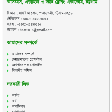
কাস্টমস, এক্সাইজ ও ভ্যাট ট্রেনিং একাডেমি, চট্টগ্রাম
ঠিকানা : সাগরিকা রোড, পাহাড়তলী, চট্টগ্রাম-৪২১৯
টেলিফোন : +8802-333380241
ফ্যাক্স : +8802-43150246
ইমেইল : bcat2018@gmail.com
আমাদের সম্পর্কে
আমাদের সম্পর্কে
চেয়ারম্যানের প্রোফাইল
মহাপরিচালক প্রোফাইল
বিভাগীয় অফিস
দরকারী লিঙ্ক
অর্ডার
ফর্ম
আরটিআই