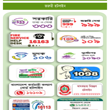
জরুরী হটলাইন