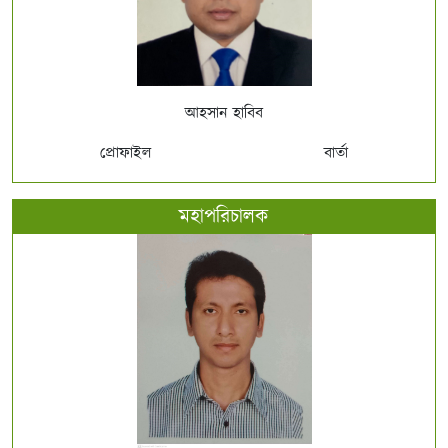
আহসান হাবিব
প্রোফাইল
বার্তা
মহাপরিচালক