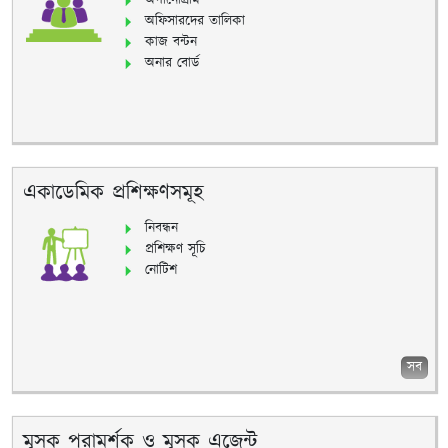
অর্গানোগ্রাম
অফিসারদের তালিকা
কাজ বন্টন
অনার বোর্ড
একাডেমিক প্রশিক্ষণসমূহ
নিবন্ধন
প্রশিক্ষণ সূচি
নোটিশ
সব
মূসক পরামর্শক ও মূসক এজেন্ট