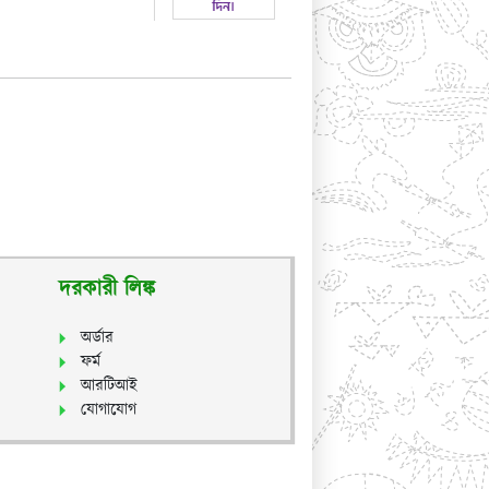
দরকারী লিঙ্ক
অর্ডার
ফর্ম
আরটিআই
যোগাযোগ