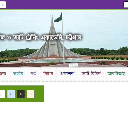
 ও ভ্যাট ট্রেনিং একাডেমি, চট্টগ্রাম
ালা
অর্ডার
ফর্ম
বিচার
প্রকাশনা
ভ্যাট রিটার্ন
আরটিআই
C
C
C
C