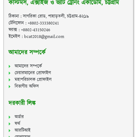
কাস্টমস, এক্সাইজ ও ভ্যাট ট্রেনিং একাডেমি, চট্টগ্রাম
ঠিকানা : সাগরিকা রোড, পাহাড়তলী, চট্টগ্রাম-৪২১৯
টেলিফোন : +8802-333380241
ফ্যাক্স : +8802-43150246
ইমেইল : bcat2018@gmail.com
আমাদের সম্পর্কে
আমাদের সম্পর্কে
চেয়ারম্যানের প্রোফাইল
মহাপরিচালক প্রোফাইল
বিভাগীয় অফিস
দরকারী লিঙ্ক
অর্ডার
ফর্ম
আরটিআই