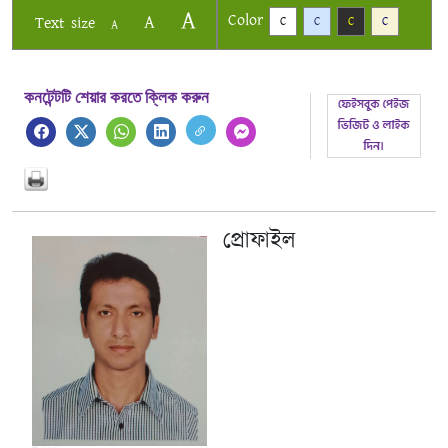
A
Color
A
Text size
C
C
C
C
A
কনটেন্টটি শেয়ার করতে ক্লিক করুন
প্রোফাইল