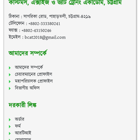
কাস্টমস, এক্সাইজ ও ভ্যাট ট্রেনিং একাডেমি, চট্টগ্রাম
ঠিকানা : সাগরিকা রোড, পাহাড়তলী, চট্টগ্রাম-৪২১৯
টেলিফোন : +8802-333380241
ফ্যাক্স : +8802-43150246
ইমেইল : bcat2018@gmail.com
আমাদের সম্পর্কে
আমাদের সম্পর্কে
চেয়ারম্যানের প্রোফাইল
মহাপরিচালক প্রোফাইল
বিভাগীয় অফিস
দরকারী লিঙ্ক
অর্ডার
ফর্ম
আরটিআই